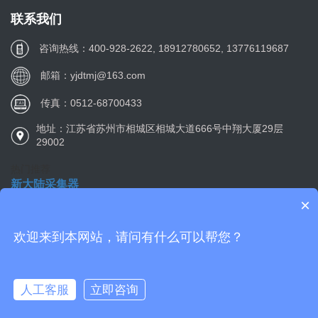
联系我们
咨询热线：400-928-2622, 18912780652, 13776119687
邮箱：yjdtmj@163.com
传真：0512-68700433
地址：江苏省苏州市相城区相城大道666号中翔大厦29层
29002
热门推荐
新大陆采集器
新大陆扫描枪
×
新大陆扫描模块
工业读码器
欢迎来到本网站，请问有什么可以帮您？
Copyright©2011-2021 rakindaaidc.cn 苏州远景达 版权所 增值电信
业务经营许可证：
苏ICP备12045750号-6
网站地图
人工客服
立即咨询
友情链接加QQ2851138201
在线咨询
拨打电话