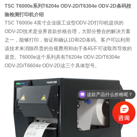
TSC T6000e系列T6204e ODV-2D/T6304e ODV-2D条码校
T
验检测打印机介绍
TSC T6000e 4英寸企业级工业型ODV-2D打印机提供的
ODV-2D技术是业界首款价格合理，大部分整合的解决方案
•
之一，能够打印，验证和确认1D和2D条码。客户可以利用
•
该技术来消除昂贵的合规费用和由于条码不可读取而导致的
•
退货。T6000e这个系列具有
T6204e ODV-2D
/
T6304e
ODV-2D
/
T6604e ODV-2D
这三个具体型号。
•
•
这款产品什么价格呢？
•
R
•