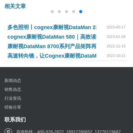
相关文章
多色照明丨cognex康耐视DataMan 282读码应用解
2023-05-17
cognex康耐视DataMan 580｜高效读码，一步到位
2023-02-28
康耐视DataMan 8700系列产品矩阵再升级！
2022-12-15
高速转向镜，让Cognex康耐视DataMan 470如虎添
2022-10-21
新闻动态
销售动态
行业资讯
经验分享
联系我们
咨询热线：400-928-2622, 18912780652, 13776119687