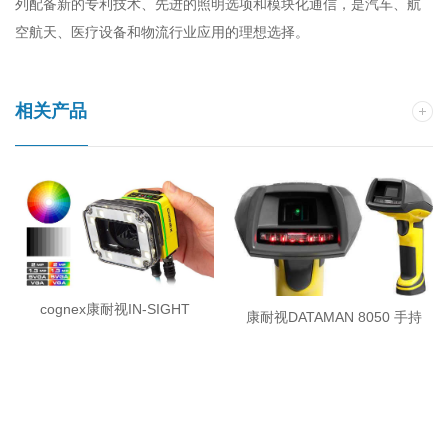
列配备新的专利技术、先进的照明选项和模块化通信，是汽车、航
配
空航天、医疗设备和物流行业应用的理想选择。
医
T
应
相关产品
备
器
稳
可
通
供
cognex康耐视IN-SIGHT
康耐视DATAMAN 8050 手持
7000 视觉系统
式读码器